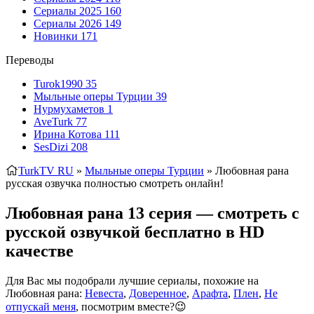
Сериалы 2025
160
Сериалы 2026
149
Новинки
171
Переводы
Turok1990
35
Мыльные оперы Турции
39
Нурмухаметов
1
AveTurk
77
Ирина Котова
111
SesDizi
208
TurkTV RU
»
Мыльные оперы Турции
» Любовная рана
русская озвучка полностью смотреть онлайн!
Любовная рана 13 серия — смотреть с
русской озвучкой бесплатно в HD
качестве
Для Вас мы подобрали лучшие сериалы, похожие на
Любовная рана:
Невеста
,
Доверенное
,
Арафта
,
Плен
,
Не
отпускай меня
, посмотрим вместе?😉