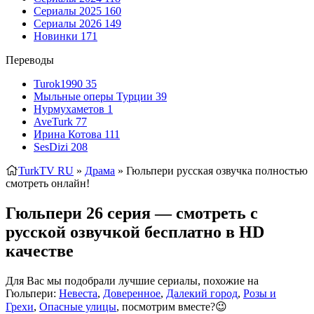
Сериалы 2025
160
Сериалы 2026
149
Новинки
171
Переводы
Turok1990
35
Мыльные оперы Турции
39
Нурмухаметов
1
AveTurk
77
Ирина Котова
111
SesDizi
208
TurkTV RU
»
Драма
» Гюльпери
русская озвучка полностью
смотреть онлайн!
Гюльпери 26 серия — смотреть с
русской озвучкой бесплатно в HD
качестве
Для Вас мы подобрали лучшие сериалы, похожие на
Гюльпери:
Невеста
,
Доверенное
,
Далекий город
,
Розы и
Грехи
,
Опасные улицы
, посмотрим вместе?😉