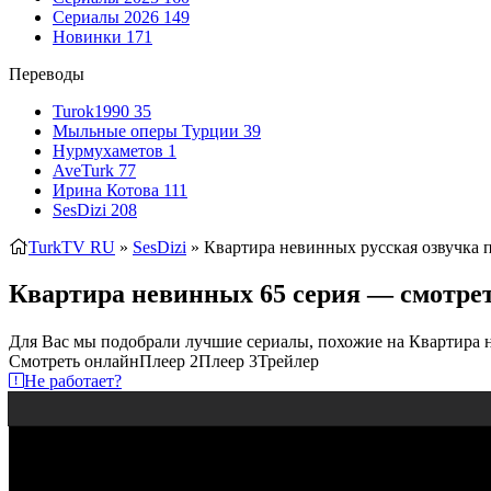
Сериалы 2026
149
Новинки
171
Переводы
Turok1990
35
Мыльные оперы Турции
39
Нурмухаметов
1
AveTurk
77
Ирина Котова
111
SesDizi
208
TurkTV RU
»
SesDizi
» Квартира невинных
русская озвучка 
Квартира невинных 65 серия — смотрет
Для Вас мы подобрали лучшие сериалы, похожие на Квартира
Смотреть онлайн
Плеер 2
Плеер 3
Трейлер
Не работает?