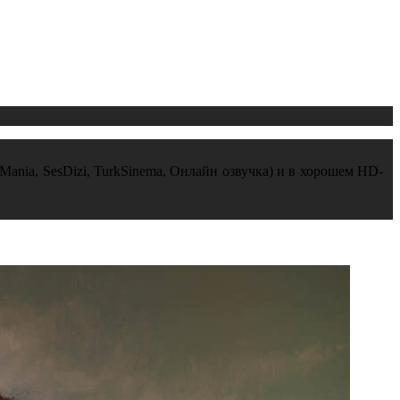
iMania, SesDizi, TurkSinema, Онлайн озвучка) и в хорошем HD-