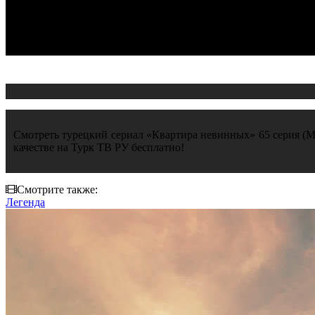
Смотреть турецкий сериал «Квартира невинных» 65 серия (Masu
качестве на Турк ТВ РУ бесплатно!
Смотрите также:
Легенда