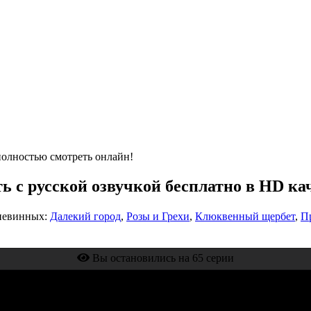
полностью смотреть онлайн!
ь с русской озвучкой бесплатно в HD ка
 невинных:
Далекий город
,
Розы и Грехи
,
Клюквенный щербет
,
П
Вы остановились на 65 серии