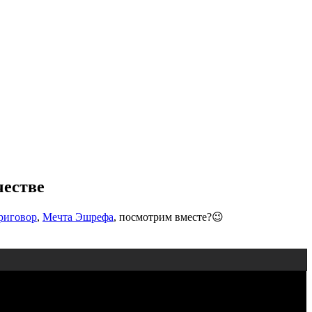
честве
риговор
,
Мечта Эшрефа
, посмотрим вместе?😉