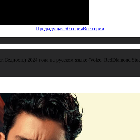
Предыдущая 50 серия
Все серии
r, Бедность) 2024 года на русском языке (Voize, RedDiamond Stud