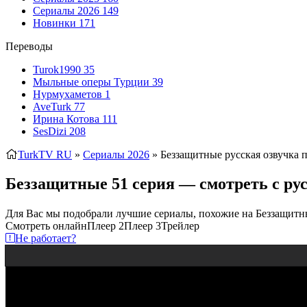
Сериалы 2026
149
Новинки
171
Переводы
Turok1990
35
Мыльные оперы Турции
39
Нурмухаметов
1
AveTurk
77
Ирина Котова
111
SesDizi
208
TurkTV RU
»
Сериалы 2026
» Беззащитные
русская озвучка 
Беззащитные 51 серия — смотреть с рус
Для Вас мы подобрали лучшие сериалы, похожие на Беззащитн
Смотреть онлайн
Плеер 2
Плеер 3
Трейлер
Не работает?