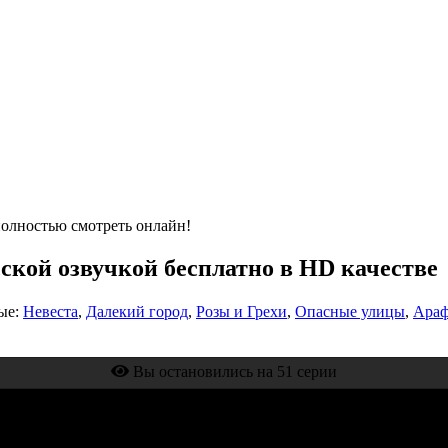
полностью смотреть онлайн!
ской озвучкой бесплатно в HD качестве
ые:
Невеста
,
Далекий город
,
Розы и Грехи
,
Опасные улицы
,
Араф
Вы остановились на 51 серии