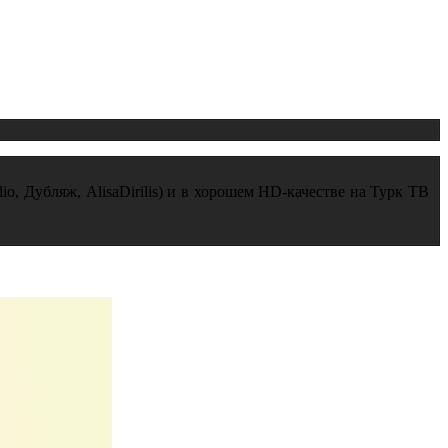
io, Дубляж, AlisaDirilis) и в хорошем HD-качестве на Турк ТВ