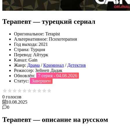
Терапевт — турецкий сериал
Оригинальное:
Terapist
Альтернативное:
Психотерапия
Год выхода:
2021
Страна:
Турция
Перевод:
Айтурк
Канал:
Gain
Жанр:
Драма
/
Криминал
/
Детектив
Режиссер:
Зейнеп Дадак
Обновлён:
7 серия - 04.08.2026
Статус:
Завершен
0
голосов
10.08.2025
0
Терапевт — описание на русском