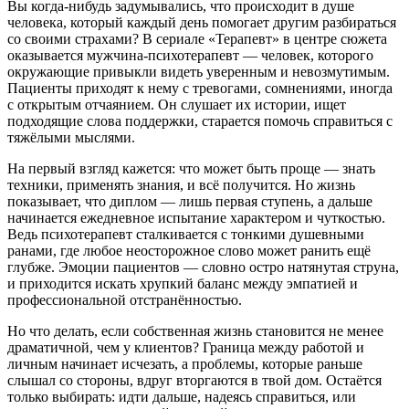
Вы когда-нибудь задумывались, что происходит в душе
человека, который каждый день помогает другим разбираться
со своими страхами? В сериале «Терапевт» в центре сюжета
оказывается мужчина-психотерапевт — человек, которого
окружающие привыкли видеть уверенным и невозмутимым.
Пациенты приходят к нему с тревогами, сомнениями, иногда
с открытым отчаянием. Он слушает их истории, ищет
подходящие слова поддержки, старается помочь справиться с
тяжёлыми мыслями.
На первый взгляд кажется: что может быть проще — знать
техники, применять знания, и всё получится. Но жизнь
показывает, что диплом — лишь первая ступень, а дальше
начинается ежедневное испытание характером и чуткостью.
Ведь психотерапевт сталкивается с тонкими душевными
ранами, где любое неосторожное слово может ранить ещё
глубже. Эмоции пациентов — словно остро натянутая струна,
и приходится искать хрупкий баланс между эмпатией и
профессиональной отстранённостью.
Но что делать, если собственная жизнь становится не менее
драматичной, чем у клиентов? Граница между работой и
личным начинает исчезать, а проблемы, которые раньше
слышал со стороны, вдруг вторгаются в твой дом. Остаётся
только выбирать: идти дальше, надеясь справиться, или