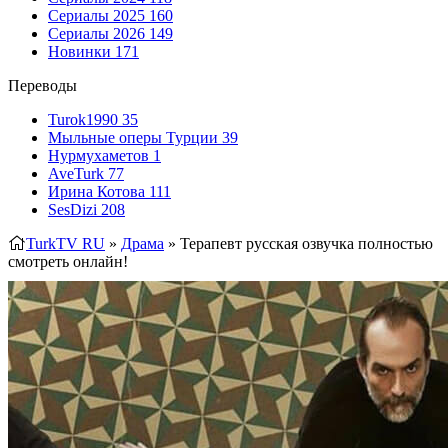
Сериалы 2025
160
Сериалы 2026
149
Новинки
171
Переводы
Turok1990
35
Мыльные оперы Турции
39
Нурмухаметов
1
AveTurk
77
Ирина Котова
111
SesDizi
208
TurkTV RU
»
Драма
» Терапевт
русская озвучка полностью
смотреть онлайн!