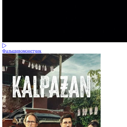
Фальшивомонетчик