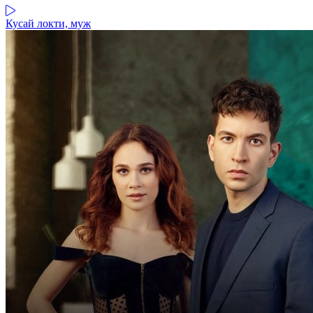
Кусай локти, муж