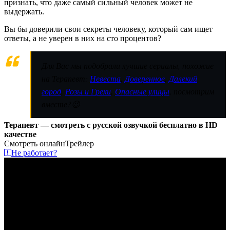
признать, что даже самый сильный человек может не
выдержать.
Вы бы доверили свои секреты человеку, который сам ищет
ответы, а не уверен в них на сто процентов?
Для Вас мы подобрали лучшие сериалы, похожие
на Терапевт:
Невеста
,
Доверенное
,
Далекий
город
,
Розы и Грехи
,
Опасные улицы
, посмотрим
вместе?😉
Терапевт — смотреть с русской озвучкой бесплатно в HD
качестве
Смотреть онлайн
Трейлер
Не работает?