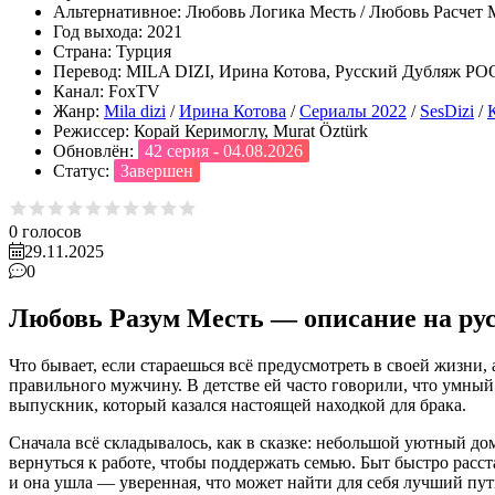
Альтернативное:
Любовь Логика Месть / Любовь Расчет 
Год выхода:
2021
Страна:
Турция
Перевод:
MILA DIZI, Ирина Котова, Русский Дубляж РООС
Канал:
FoxTV
Жанр:
Mila dizi
/
Ирина Котова
/
Сериалы 2022
/
SesDizi
/
Режиссер:
Корай Керимоглу, Murat Öztürk
Обновлён:
42 серия - 04.08.2026
Статус:
Завершен
0
голосов
29.11.2025
0
Любовь Разум Месть — описание на ру
Что бывает, если стараешься всё предусмотреть в своей жизни,
правильного мужчину. В детстве ей часто говорили, что умный
выпускник, который казался настоящей находкой для брака.
Сначала всё складывалось, как в сказке: небольшой уютный дом
вернуться к работе, чтобы поддержать семью. Быт быстро расс
и она ушла — уверенная, что может найти для себя лучший пут