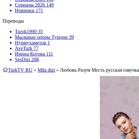
Сериалы 2026
149
Новинки
171
Переводы
Turok1990
35
Мыльные оперы Турции
39
Нурмухаметов
1
AveTurk
77
Ирина Котова
111
SesDizi
208
TurkTV RU
»
Mila dizi
» Любовь Разум Месть
русская озвучк