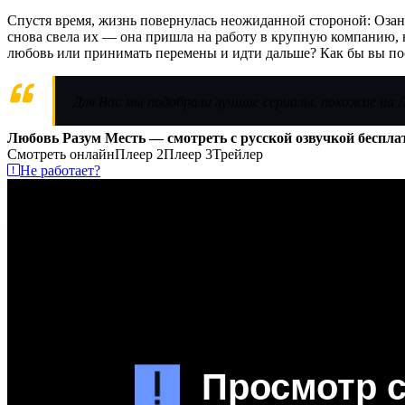
Спустя время, жизнь повернулась неожиданной стороной: Озан 
снова свела их — она пришла на работу в крупную компанию, н
любовь или принимать перемены и идти дальше? Как бы вы по
Для Вас мы подобрали лучшие сериалы, похожие на
Любовь Разум Месть — смотреть с русской озвучкой беспла
Смотреть онлайн
Плеер 2
Плеер 3
Трейлер
Не работает?