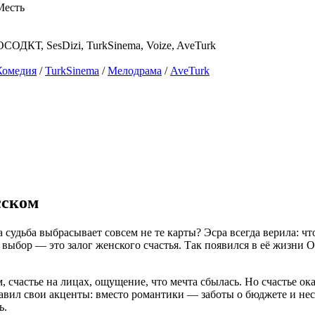
Месть
ОДКТ, SesDizi, TurkSinema, Voize, AveTurk
Комедия
/
TurkSinema
/
Мелодрама
/
AveTurk
сском
 а судьба выбрасывает совсем не те карты? Эсра всегда верила:
 выбор — это залог женского счастья. Так появился в её жизни
, счастье на лицах, ощущение, что мечта сбылась. Но счастье ок
тавил свои акценты: вместо романтики — заботы о бюджете и не
ь.