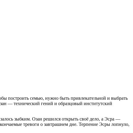
 чтобы построить семью, нужно быть привлекательной и выбрать
 Озан — технический гений и образцовый институтский
азалось зыбким. Озан решился открыть своё дело, а Эсра —
скончаемые тревоги о завтрашнем дне. Терпение Эсры лопнуло,