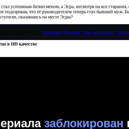
стал успешным бизнесменом, а Эсра, несмотря на все старания,
е подозревая, что её руководителем теперь стал бывший муж. Б
ступили, оказавшись на месте Эсры?
 Любовь Разум Месть:
Приговор
,
Разведка
,
Это моя жизнь
,
Три с
тно в HD качестве