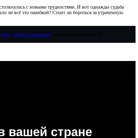
 столкнулась с новыми трудностями. И вот однажды судьба
ыло ли всё это ошибкой? Стоит ли бороться за утраченную
естры
,
Любовь напрокат
, посмотрим вместе?😉