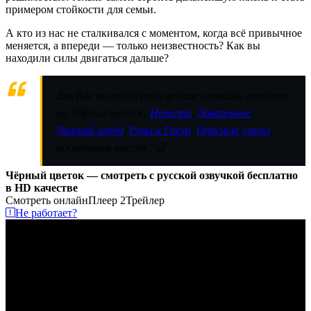
примером стойкости для семьи.
А кто из нас не сталкивался с моментом, когда всё привычное
меняется, а впереди — только неизвестность? Как вы
находили силы двигаться дальше?
Для Вас мы подобрали лучшие сериалы, похожие
на Чёрный цветок:
Невеста
,
Доверенное
,
Далекий город
,
Розы и Грехи
,
Опасные улицы
,
посмотрим вместе?😉
Чёрный цветок — смотреть с русской озвучкой бесплатно
в HD качестве
Смотреть онлайн
Плеер 2
Трейлер
Не работает?