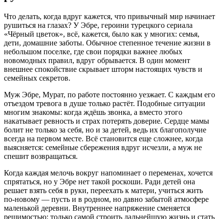
Что делать, когда вдруг кажется, что привычный мир начинает
рушиться на глазах? У Эбре, героини турецкого сериала
«Чёрный цветок», всё, кажется, было как у многих: семья,
дети, домашние заботы. Обычное степенное течение жизни в
небольшом поселке, где свои порядки важнее любых
новомодных правил, вдруг обрывается. В один момент
внешнее спокойствие скрывает шторм настоящих чувств и
семейных секретов.
Муж Эбре, Мурат, по работе постоянно уезжает. С каждым его
отъездом тревога в душе только растёт. Подобные ситуации
многим знакомы: когда ждёшь звонка, а вместо этого
накатывает ревность и страх потерять доверие. Сердце мамы
болит не только за себя, но и за детей, ведь их благополучие
всегда на первом месте. Всё становится еще сложнее, когда
выясняется: семейные сбережения вдруг исчезли, а муж не
спешит возвращаться.
Когда каждая мелочь вокруг напоминает о переменах, хочется
спрятаться, но у Эбре нет такой роскоши. Ради детей она
решает взять себя в руки, переехать к матери, учиться жить
по-новому — пусть и в родном, но давно забытой атмосфере
маленькой деревни. Внутреннее напряжение сменяется
решимостью: только самой строить дальнейшую жизнь и стать