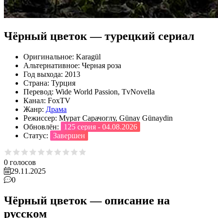
Чёрный цветок — турецкий сериал
Оригинальное:
Karagül
Альтернативное:
Черная роза
Год выхода:
2013
Страна:
Турция
Перевод:
Wide World Passion, TvNovella
Канал:
FoxTV
Жанр:
Драма
Режиссер:
Мурат Сарачоглу, Günay Günaydin
Обновлён:
125 серия - 04.08.2026
Статус:
Завершен
0
голосов
29.11.2025
0
Чёрный цветок — описание на
русском