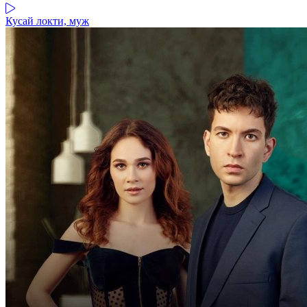
Кусай локти, муж