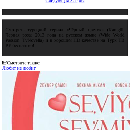
Следующая 2 серия
Смотреть турецкий сериал «Чёрный цветок» (Karagül,
Черная роза) 2013 года на русском языке (Wide World
Passion, TvNovella) и в хорошем HD-качестве на Турк ТВ
РУ бесплатно!
Смотрите также:
Любит не любит