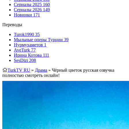
Сериалы 2025
160
Сериалы 2026
149
Новинки
171
Переводы
Turok1990
35
Мыльные оперы Турции
39
Нурмухаметов
1
AveTurk
77
Ирина Котова
111
SesDizi
208
TurkTV RU
»
Драма
» Чёрный цветок
русская озвучка
полностью смотреть онлайн!