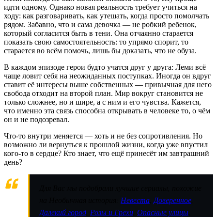
идти одному. Однако новая реальность требует учиться на
ходу: как разговаривать, как утешать, когда просто помолчать
рядом. Забавно, что и сама девочка — не робкий ребенок,
который согласится быть в тени. Она отчаянно старается
показать свою самостоятельность: то упрямо спорит, то
старается во всём помочь, лишь бы доказать, что не обуза.
В каждом эпизоде герои будто учатся друг у друга: Леми всё
чаще ловит себя на неожиданных поступках. Иногда он вдруг
ставит её интересы выше собственных — привычная для него
свобода отходит на второй план. Мир вокруг становится не
только сложнее, но и шире, а с ним и его чувства. Кажется,
что именно эта связь способна открывать в человеке то, о чём
он и не подозревал.
Что-то внутри меняется — хоть и не без сопротивления. Но
возможно ли вернуться к прошлой жизни, когда уже впустил
кого-то в сердце? Кто знает, что ещё принесёт им завтрашний
день?
Для Вас мы подобрали лучшие сериалы, похожие
на Необычная история:
Невеста
,
Доверенное
,
Далекий город
,
Розы и Грехи
,
Опасные улицы
,