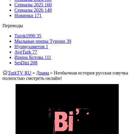
Сериалы 2025
160
Сериалы 2026
149
Новинки
171
Переводы
Turok1990
35
Мыльные оперы Турции
39
Нурмухаметов
1
AveTurk
77
Ирина Котова
111
SesDizi
208
TurkTV RU
»
Драма
» Необычная история
русская озвучка
полностью смотреть онлайн!