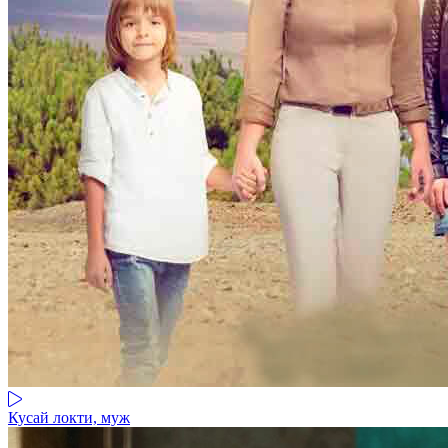
Кусай локти, муж