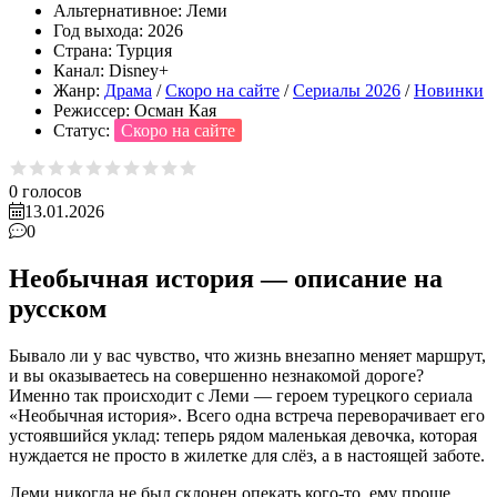
Альтернативное:
Леми
Год выхода:
2026
Страна:
Турция
Канал:
Disney+
Жанр:
Драма
/
Скоро на сайте
/
Сериалы 2026
/
Новинки
Режиссер:
Осман Кая
Статус:
Cкоро на сайте
0
голосов
13.01.2026
0
Необычная история — описание на
русском
Бывало ли у вас чувство, что жизнь внезапно меняет маршрут,
и вы оказываетесь на совершенно незнакомой дороге?
Именно так происходит с Леми — героем турецкого сериала
«Необычная история». Всего одна встреча переворачивает его
устоявшийся уклад: теперь рядом маленькая девочка, которая
нуждается не просто в жилетке для слёз, а в настоящей заботе.
Леми никогда не был склонен опекать кого-то, ему проще