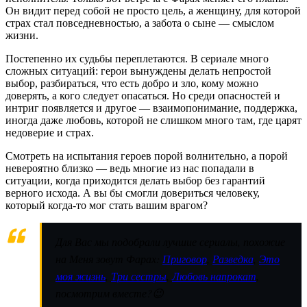
Он видит перед собой не просто цель, а женщину, для которой
страх стал повседневностью, а забота о сыне — смыслом
жизни.
Постепенно их судьбы переплетаются. В сериале много
сложных ситуаций: герои вынуждены делать непростой
выбор, разбираться, что есть добро и зло, кому можно
доверять, а кого следует опасаться. Но среди опасностей и
интриг появляется и другое — взаимопонимание, поддержка,
иногда даже любовь, которой не слишком много там, где царят
недоверие и страх.
Смотреть на испытания героев порой волнительно, а порой
невероятно близко — ведь многие из нас попадали в
ситуации, когда приходится делать выбор без гарантий
верного исхода. А вы бы смогли довериться человеку,
который когда-то мог стать вашим врагом?
Для Вас мы подобрали лучшие сериалы, похожие
на Меня зовут Фарах:
Приговор
,
Разведка
,
Это
моя жизнь
,
Три сестры
,
Любовь напрокат
,
посмотрим вместе?😉