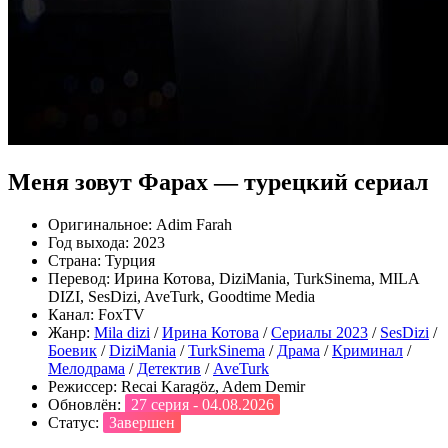
Меня зовут Фарах — турецкий сериал
Оригинальное:
Adim Farah
Год выхода:
2023
Страна:
Турция
Перевод:
Ирина Котова, DiziMania, TurkSinema, MILA
DIZI, SesDizi, AveTurk, Goodtime Media
Канал:
FoxTV
Жанр:
Mila dizi
/
Ирина Котова
/
Сериалы 2023
/
SesDizi
/
Боевик
/
DiziMania
/
TurkSinema
/
Драма
/
Криминал
/
Мелодрама
/
Детектив
/
AveTurk
Режиссер:
Recai Karagöz, Adem Demir
Обновлён:
27 серия - 04.08.2026
Статус:
Завершен