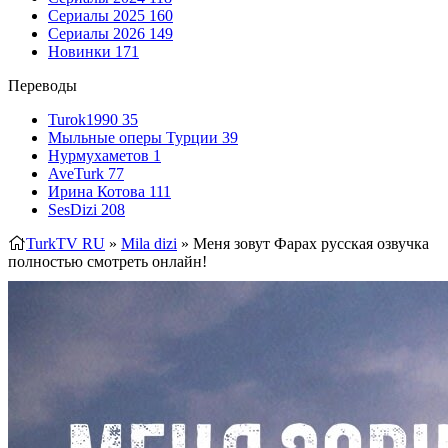
Сериалы 2025
160
Сериалы 2026
149
Новинки
171
Переводы
Turok1990
35
Мыльные оперы Турции
39
Нурмухаметов
1
AveTurk
77
Ирина Котова
111
SesDizi
208
TurkTV RU
»
Mila dizi
» Меня зовут Фарах
русская озвучка
полностью смотреть онлайн!