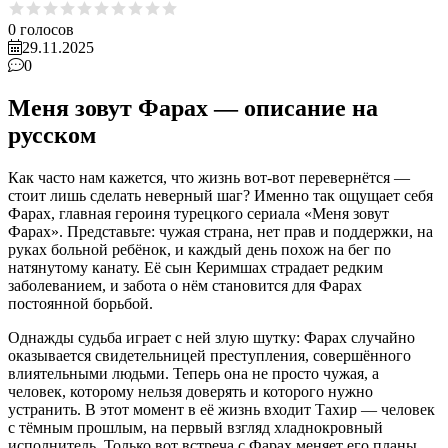
0
голосов
29.11.2025
0
Меня зовут Фарах — описание на
русском
Как часто нам кажется, что жизнь вот-вот перевернётся —
стоит лишь сделать неверный шаг? Именно так ощущает себя
Фарах, главная героиня турецкого сериала «Меня зовут
Фарах». Представьте: чужая страна, нет прав и поддержки, на
руках больной ребёнок, и каждый день похож на бег по
натянутому канату. Её сын Керимшах страдает редким
заболеванием, и забота о нём становится для Фарах
постоянной борьбой.
Однажды судьба играет с ней злую шутку: Фарах случайно
оказывается свидетельницей преступления, совершённого
влиятельными людьми. Теперь она не просто чужая, а
человек, которому нельзя доверять и которого нужно
устранить. В этот момент в её жизнь входит Тахир — человек
с тёмным прошлым, на первый взгляд хладнокровный
исполнитель. Только вот встреча с Фарах меняет его планы.