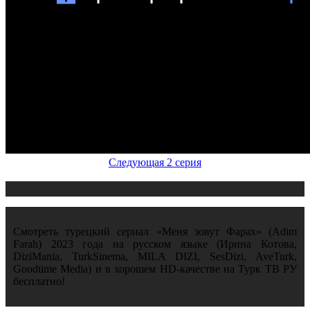
Следующая 2 серия
Смотреть турецкий сериал «Меня зовут Фарах» (Adim
Farah) 2023 года на русском языке (Ирина Котова,
DiziMania, TurkSinema, MILA DIZI, SesDizi, AveTurk,
Goodtime Media) и в хорошем HD-качестве на Турк ТВ РУ
бесплатно!