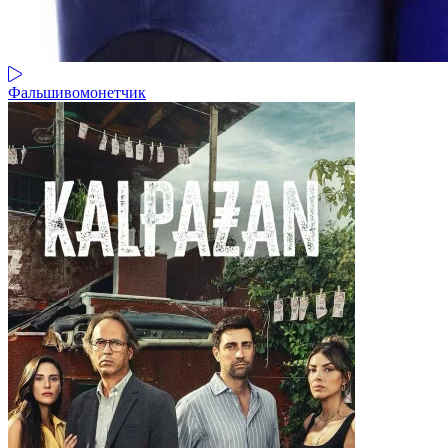
Фальшивомонетчик