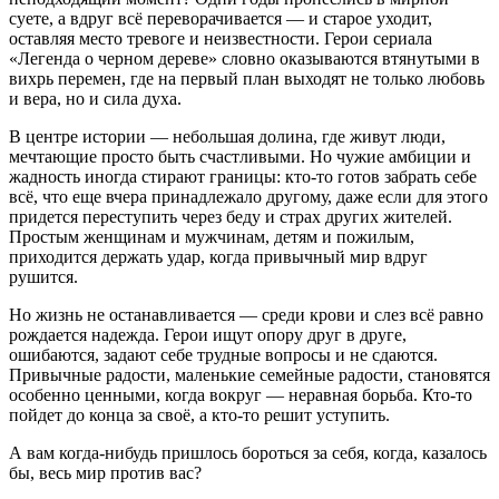
суете, а вдруг всё переворачивается — и старое уходит,
оставляя место тревоге и неизвестности. Герои сериала
«Легенда о черном дереве» словно оказываются втянутыми в
вихрь перемен, где на первый план выходят не только любовь
и вера, но и сила духа.
В центре истории — небольшая долина, где живут люди,
мечтающие просто быть счастливыми. Но чужие амбиции и
жадность иногда стирают границы: кто-то готов забрать себе
всё, что еще вчера принадлежало другому, даже если для этого
придется переступить через беду и страх других жителей.
Простым женщинам и мужчинам, детям и пожилым,
приходится держать удар, когда привычный мир вдруг
рушится.
Но жизнь не останавливается — среди крови и слез всё равно
рождается надежда. Герои ищут опору друг в друге,
ошибаются, задают себе трудные вопросы и не сдаются.
Привычные радости, маленькие семейные радости, становятся
особенно ценными, когда вокруг — неравная борьба. Кто-то
пойдет до конца за своё, а кто-то решит уступить.
А вам когда-нибудь пришлось бороться за себя, когда, казалось
бы, весь мир против вас?