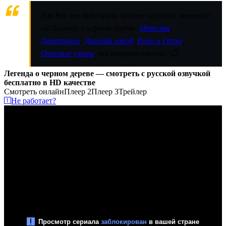
Для Вас мы подобрали лучшие сериалы, похожие
на Легенда о черном дереве:
Невеста
,
Доверенное
,
Далекий город
,
Розы и Грехи
,
Опасные улицы
, посмотрим вместе?😉
Легенда о черном дереве — смотреть с русской озвучкой
бесплатно в HD качестве
Смотреть онлайн
Плеер 2
Плеер 3
Трейлер
Не работает?