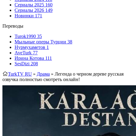
Сериалы 2025
160
Сериалы 2026
149
Новинки
171
Переводы
Turok1990
35
Мыльные оперы Турции
38
Нурмухаметов
1
AveTurk
77
Ирина Котова
111
SesDizi
208
TurkTV RU
»
Драма
» Легенда о черном дереве
русская
озвучка полностью смотреть онлайн!