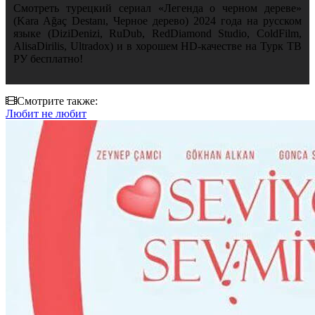
Смотреть турецкий сериал «Легенда о черном дереве»
(Kara Ağaç Destanı, Черное дерево) 2024 года на русском
языке (DiziDenizi, RuDub, RedDiamond Studio, ColdFilm,
AlisaDirilis, Ultradox) и в хорошем HD-качестве на Турк ТВ
РУ бесплатно!
Смотрите также:
Любит не любит