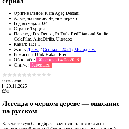
сериал
Оригинальное:
Kara Ağaç Destanı
Альтернативное:
Черное дерево
Год выхода:
2024
Страна:
Турция
Перевод:
DiziDenizi, RuDub, RedDiamond Studio,
ColdFilm, AlisaDirilis, Ultradox
Канал:
TRT 1
Жанр:
Драма
/
Сериалы 2024
/
Мелодрама
Режиссер:
Ufuk Hakan Eren
Обновлён:
30 серия - 04.08.2026
Статус:
Завершен
0
голосов
29.11.2025
0
Легенда о черном дереве — описание
на русском
Как часто судьба подбрасывает испытания в самый
неподходящий момент? Одни годы пронеслись в мирной