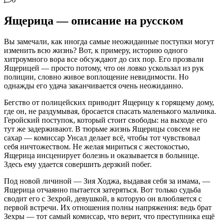
Ящерица — описание на русском
Вы замечали, как иногда самые неожиданные поступки могут
изменить всю жизнь? Вот, к примеру, историю одного
хитроумного вора все обсуждают до сих пор. Его прозвали
Ящерицей — просто потому, что он ловко ускользал из рук
полиции, словно живое воплощение невидимости. Но
однажды его удача заканчивается очень неожиданно.
Бегство от полицейских приводит Ящерицу к горящему дому,
где он, не раздумывая, бросается спасать маленького мальчика.
Геройский поступок, который стоит свободы: на выходе его
тут же задерживают. В тюрьме жизнь Ящерицы совсем не
сахар — комиссар Унсал делает всё, чтобы тот чувствовал
себя ничтожеством. Не желая мириться с жестокостью,
Ящерица инсценирует болезнь и оказывается в больнице.
Здесь ему удается совершить дерзкий побег.
Под новой личиной — Зия Ходжа, выдавая себя за имама, —
Ящерица отчаянно пытается затеряться. Вот только судьба
сводит его с Зехрой, девушкой, в которую он влюбляется с
первой встречи. Их отношения полны напряжения: ведь брат
Зехры — тот самый комиссар, что верит, что преступника ещё