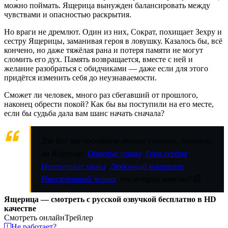
можно поймать. Ящерица вынужден балансировать между
чувствами и опасностью раскрытия.
Но враги не дремлют. Один из них, Сократ, похищает Зехру и
сестру Ящерицы, заманивая героя в ловушку. Казалось бы, всё
кончено, но даже тяжёлая рана и потеря памяти не могут
сломить его дух. Память возвращается, вместе с ней и
желание разобраться с обидчиками — даже если для этого
придётся изменить себя до неузнаваемости.
Сможет ли человек, много раз сбегавший от прошлого,
наконец обрести покой? Как бы вы поступили на его месте,
если бы судьба дала вам шанс начать сначала?
Для Вас мы подобрали лучшие сериалы, похожие
на Ящерица:
Опасные улицы
,
Гора сердца
,
Неопытные мамы
,
Любовный контракт
,
Иностранный жених
, посмотрим вместе?😉
Ящерица — смотреть с русской озвучкой бесплатно в HD
качестве
Смотреть онлайн
Трейлер
Не работает?