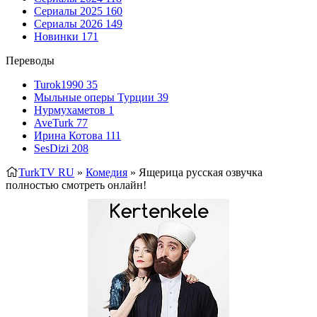
Сериалы 2025
160
Сериалы 2026
149
Новинки
171
Переводы
Turok1990
35
Мыльные оперы Турции
39
Нурмухаметов
1
AveTurk
77
Ирина Котова
111
SesDizi
208
TurkTV RU
»
Комедия
» Ящерица
русская озвучка
полностью смотреть онлайн!