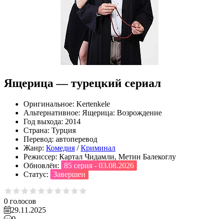
Ящерица — турецкий сериал
Оригинальное:
Kertenkele
Альтернативное:
Ящерица: Возрождение
Год выхода:
2014
Страна:
Турция
Перевод:
автоперевод
Жанр:
Комедия
/
Криминал
Режиссер:
Картал Чидамли, Метин Балекоглу
Обновлён:
85 серия - 03.08.2026
Статус:
Завершен
0
голосов
29.11.2025
0